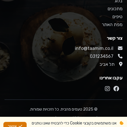
בלוג
מתכונים
טיפים
מפת האתר
צור קשר
info@taamim.co.il
031234567
תל אביב
עקבו אחרינו
© 2025 טעמים מהבית. כל הזכויות שמורות.
מפת
XML
לה קוזין - חנות למוצרי
|
|
אנו משתמשים בקובצי Cookie כדי להבטיח שאנו נותנים
האתר
Sitemap
אפייה
אישור