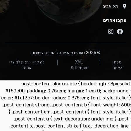
תל אביב
עקבו אחרינו
© 2025 טעמים מהבית. כל הזכויות שמורות.
מפת
XML
לה קוזין - חנות למוצרי
|
|
האתר
Sitemap
אפייה
.post-content blockquote { border-right: 3px solid
#f59e0b; padding: 0.75rem; margin: 1rem 0; background-
color: #fef3c7; border-radius: 0.375rem; font-style: italic; }
.post-content strong, .post-content b { font-weight: 600;
} .post-content em, .post-content i { font-style: italic; }
.post-content u { text-decoration: underline; } .post-
content s, .post-content strike { text-decoration: line-